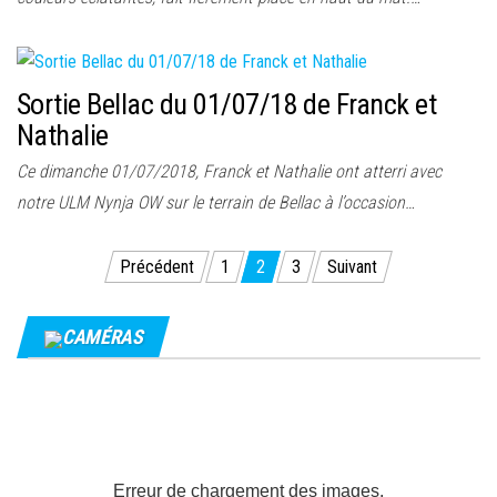
Sortie Bellac du 01/07/18 de Franck et
Nathalie
Ce dimanche 01/07/2018, Franck et Nathalie ont atterri avec
notre ULM Nynja OW sur le terrain de Bellac à l’occasion…
Pagination
Précédent
1
2
3
Suivant
des
publications
CAMÉRAS
Erreur de chargement des images.