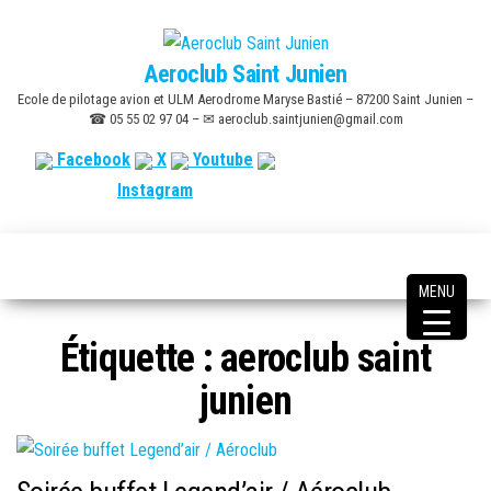
Skip
to
Aeroclub Saint Junien
the
Ecole de pilotage avion et ULM Aerodrome Maryse Bastié – 87200 Saint Junien –
content
☎ 05 55 02 97 04 – ✉ aeroclub.saintjunien@gmail.com
Facebook
X
Youtube
Instagram
MENU
Étiquette :
aeroclub saint
junien