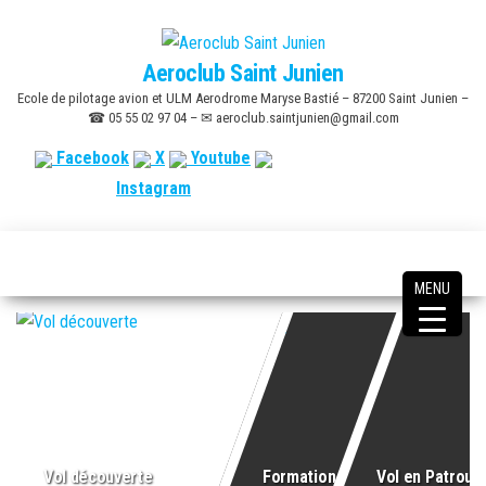
Skip
to
Aeroclub Saint Junien
the
Ecole de pilotage avion et ULM Aerodrome Maryse Bastié – 87200 Saint Junien –
content
☎ 05 55 02 97 04 – ✉ aeroclub.saintjunien@gmail.com
Facebook
X
Youtube
Instagram
MENU
Vol découverte
Formation Pilote
Vol en Patrouil