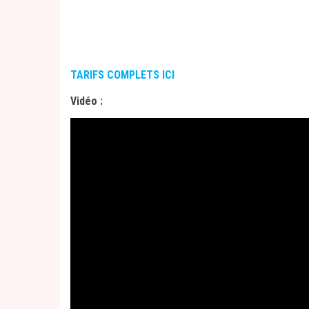
Vol de 30mn de vol autour de
Vol de 30
St Junien et sa région :
St Juni
Rochechouard, les Monts de
Rochecho
Blond, Confolens,
Limoges
Blond, C
TARIFS COMPLETS ICI
Vidéo :