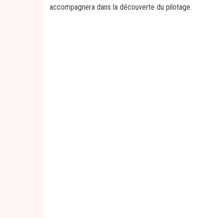
accompagnera dans la découverte du pilotage.
Baptême Avion léger
Super Gu
90€
Skyranger
Super Gu