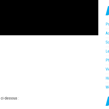
Pr
Ac
So
Le
P
V
Hi
W
e ci-dessous :