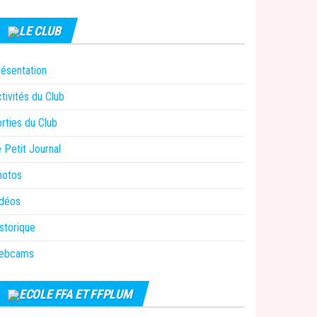
LE CLUB
ésentation
tivités du Club
rties du Club
 Petit Journal
hotos
idéos
storique
ebcams
ECOLE FFA ET FFPLUM