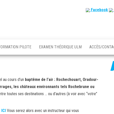
Facebook
FORMATION PILOTE
EXAMEN THÉORIQUE ULM
ACCÈS/CONT
el au cours d’un
baptême de l’air : Rochechouart, Oradour-
arrages, les
châteaux environnants tels Rochebrune ou
tre toutes ses destinations … ou d’autres (à voir avec “votre”
 ICI
Vous serez alors avec un instructeur qui vous