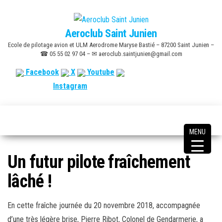
Skip
to
Aeroclub Saint Junien
the
Ecole de pilotage avion et ULM Aerodrome Maryse Bastié – 87200 Saint Junien –
content
☎ 05 55 02 97 04 – ✉ aeroclub.saintjunien@gmail.com
Facebook
X
Youtube
Instagram
MENU
Un futur pilote fraîchement
lâché !
En cette fraîche journée du 20 novembre 2018, accompagnée
d’une très légère brise,
Pierre Ribot, Colonel de Gendarmerie, a