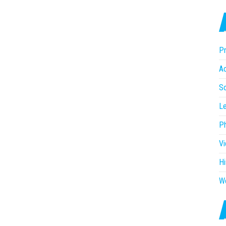
Pr
Ac
So
Le
P
V
Hi
W