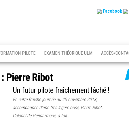
Facebook
FORMATION PILOTE
EXAMEN THÉORIQUE ULM
ACCÈS/CONT
 :
Pierre Ribot
Un futur pilote fraîchement lâché !
En cette fraîche journée du 20 novembre 2018,
accompagnée d’une très légère brise, Pierre Ribot,
Colonel de Gendarmerie, a fait…