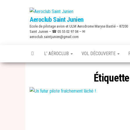
Skip
to
Aeroclub Saint Junien
the
Ecole de pilotage avion et ULM Aerodrome Maryse Bastié – 87200
content
Saint Junien – ☎ 05 55 02 97 04 – ✉
aeroclub.saintjunien@gmail.com
L’ AÉROCLUB
VOL DÉCOUVERTE
Étiquette