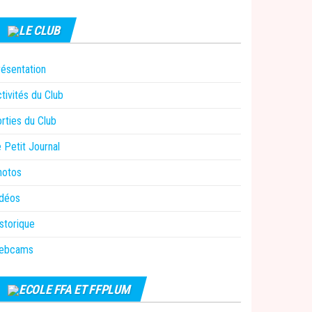
LE CLUB
ésentation
tivités du Club
rties du Club
 Petit Journal
hotos
idéos
storique
ebcams
ECOLE FFA ET FFPLUM