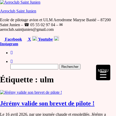
Skip
to
Aeroclub Saint Junien
the
content
Ecole de pilotage avion et ULM Aerodrome Maryse Bastié – 87200
Saint Junien – ☎ 05 55 02 97 04 – ✉
aeroclub.saintjunien@gmail.com
Facebook
X
Youtube
Instagram
Rechercher :
MENU
Étiquette :
ulm
Jérémy valide son brevet de pilote !
Le 16 avril 2026, par une journée chaude et ensoleillée, Jérémy a