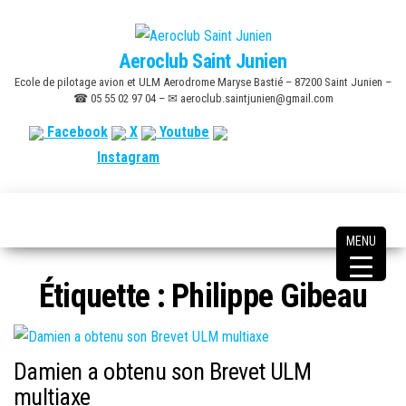
Skip
to
Aeroclub Saint Junien
the
Ecole de pilotage avion et ULM Aerodrome Maryse Bastié – 87200 Saint Junien –
content
☎ 05 55 02 97 04 – ✉ aeroclub.saintjunien@gmail.com
Facebook
X
Youtube
Instagram
MENU
Étiquette :
Philippe Gibeau
Damien a obtenu son Brevet ULM
multiaxe