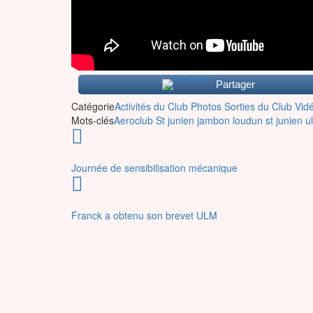
Partager
Catégorie
Activités du Club
Photos
Sorties du Club
Vid
Mots-clés
Aeroclub St junien
jambon
loudun
st junien
u
Journée de sensibilisation mécanique
Franck a obtenu son brevet ULM