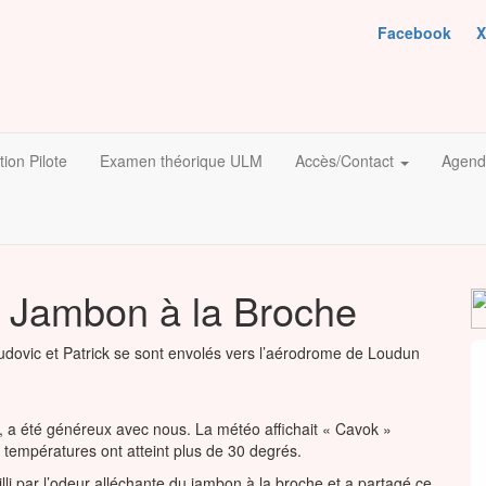
Facebook
X
ion Pilote
Examen théorique ULM
Accès/Contact
Agend
t Jambon à la Broche
Ludovic et Patrick se sont envolés vers l’aérodrome de Loudun
, a été généreux avec nous. La météo affichait « Cavok »
es températures ont atteint plus de 30 degrés.
lli par l’odeur alléchante du jambon à la broche et a partagé ce