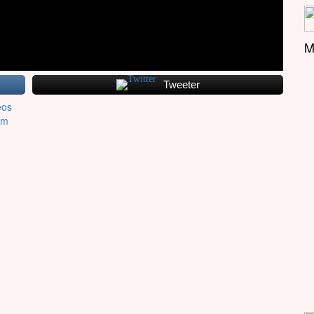
M
Tweeter
éos
lm