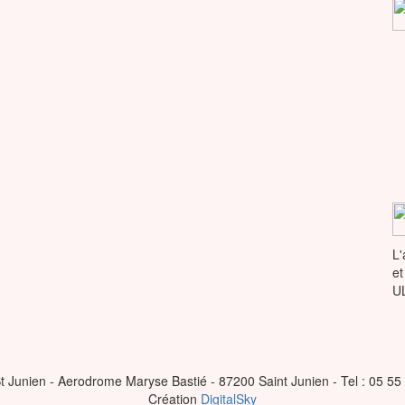
L'
et
U
t Junien - Aerodrome Maryse Bastié - 87200 Saint Junien - Tel : 05 55
Création
DigitalSky