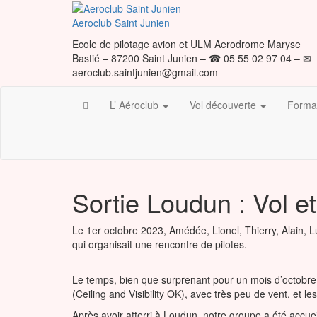
Skip
to
Aeroclub Saint Junien
the
Ecole de pilotage avion et ULM Aerodrome Maryse
content
Bastié – 87200 Saint Junien – ☎ 05 55 02 97 04 – ✉
aeroclub.saintjunien@gmail.com
L’ Aéroclub
Vol découverte
Format
Sortie Loudun : Vol e
Le 1er octobre 2023, Amédée, Lionel, Thierry, Alain, 
qui organisait une rencontre de pilotes.
Le temps, bien que surprenant pour un mois d’octobre
(Ceiling and Visibility OK), avec très peu de vent, et l
Après avoir atterri à Loudun, notre groupe a été accuei