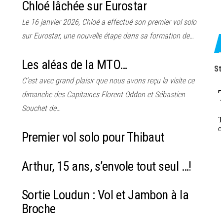
Chloé lâchée sur Eurostar
Le 16 janvier 2026, Chloé a effectué son premier vol solo
sur Eurostar, une nouvelle étape dans sa formation de…
Les aléas de la MTO…
St
C’est avec grand plaisir que nous avons reçu la visite ce
dimanche des Capitaines Florent Oddon et Sébastien
Souchet de…
Premier vol solo pour Thibaut
Arthur, 15 ans, s’envole tout seul …!
Sortie Loudun : Vol et Jambon à la
Broche