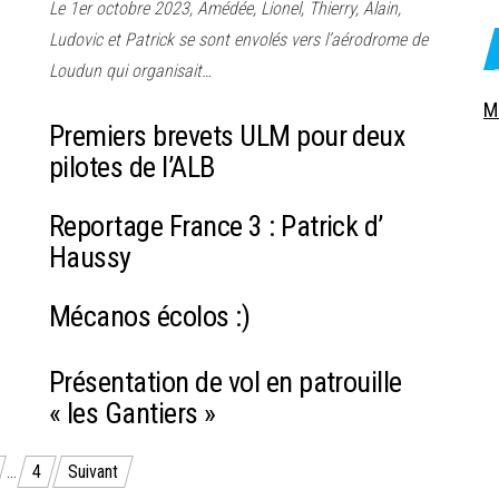
Le 1er octobre 2023, Amédée, Lionel, Thierry, Alain,
Ludovic et Patrick se sont envolés vers l’aérodrome de
Loudun qui organisait…
M
Premiers brevets ULM pour deux
pilotes de l’ALB
Reportage France 3 : Patrick d’
Haussy
Mécanos écolos :)
Présentation de vol en patrouille
« les Gantiers »
…
4
Suivant