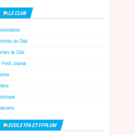
LE CLUB
ésentation
tivités du Club
rties du Club
 Petit Journal
hotos
idéos
storique
ebcams
ECOLE FFA ET FFPLUM