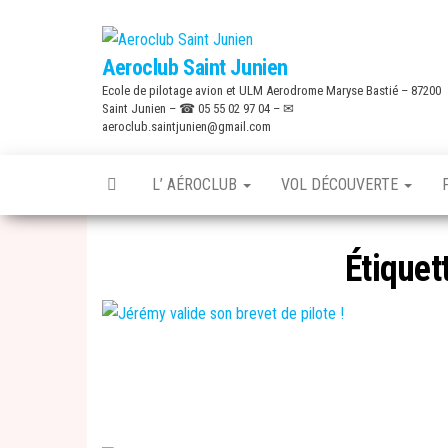
Skip
to
Aeroclub Saint Junien
the
Ecole de pilotage avion et ULM Aerodrome Maryse Bastié – 87200
content
Saint Junien – ☎ 05 55 02 97 04 – ✉
aeroclub.saintjunien@gmail.com
L’ AÉROCLUB
VOL DÉCOUVERTE
Étiquet