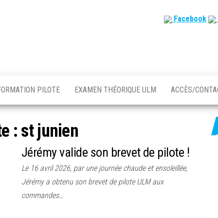
Facebook
FORMATION PILOTE
EXAMEN THÉORIQUE ULM
ACCÈS/CONT
te :
st junien
Jérémy valide son brevet de pilote !
Le 16 avril 2026, par une journée chaude et ensoleillée,
Jérémy a obtenu son brevet de pilote ULM aux
commandes…