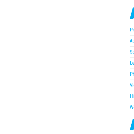
Pr
Ac
So
Le
P
V
Hi
W