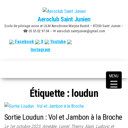
Skip
to
Aeroclub Saint Junien
the
Ecole de pilotage avion et ULM Aerodrome Maryse Bastié – 87200 Saint Junien –
content
☎ 05 55 02 97 04 – ✉ aeroclub.saintjunien@gmail.com
Facebook
X
Youtube
Instagram
MENU
Étiquette :
loudun
Sortie Loudun : Vol et Jambon à la Broche
Le 1er octobre 2023, Amédée, Lionel, Thierry, Alain, Ludovic et