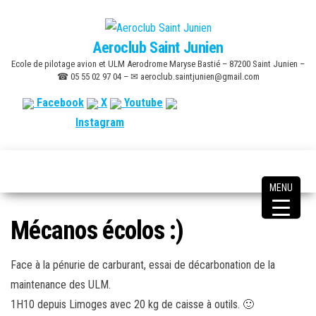
Skip
to
Aeroclub Saint Junien
the
Ecole de pilotage avion et ULM Aerodrome Maryse Bastié – 87200 Saint Junien –
content
☎ 05 55 02 97 04 – ✉ aeroclub.saintjunien@gmail.com
Facebook
X
Youtube
Instagram
MENU
Mécanos écolos :)
Face à la pénurie de carburant, essai de décarbonation de la
maintenance des ULM.
1H10 depuis Limoges avec 20 kg de caisse à outils. 🙂