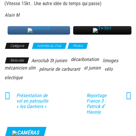
(Vitesse 15kt… Une autre idée du temps qui passe)
Alain M
Catégorie
Activités du Club
Photos
décarbonation
Aeroclub St junien
limoges
Mots-clés
mécanicien ulm
st junien
pénurie de carburant
vélo
electique
Présentation de
Reportage
vol en patrouille
France 3 :
« les Gantiers »
Patrick d’
Haussy
CAMÉRAS