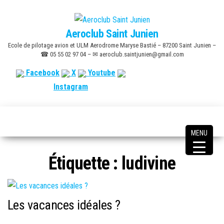
Skip
to
Aeroclub Saint Junien
the
Ecole de pilotage avion et ULM Aerodrome Maryse Bastié – 87200 Saint Junien –
content
☎ 05 55 02 97 04 – ✉ aeroclub.saintjunien@gmail.com
Facebook
X
Youtube
Instagram
MENU
Étiquette :
ludivine
Les vacances idéales ?