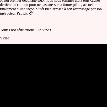
A son premier décollage solo, nous nous sommes alors tous cachés
derrière un camion pour ne pas stresser la future pilote, accueillie
finalement d’une façon plutôt bien arrosée à son atterrissage par son
instructeur Patrick. 🙂
Toutes nos félicitations Ludivine !
Vidéo :