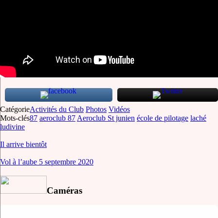
Catégorie
Activités du Club
Photos
Vidéos
Mots-clés
87
aeroclub 87
Aeroclub St junien
école de pilotage
laché
ludivine
Il arrive bientôt
Vol à l’aube 5 septembre 2020
Caméras