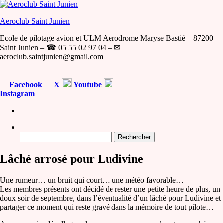
Skip
to
Aeroclub Saint Junien
the
content
Ecole de pilotage avion et ULM Aerodrome Maryse Bastié – 87200
Saint Junien – ☎ 05 55 02 97 04 – ✉
aeroclub.saintjunien@gmail.com
Facebook
X
Youtube
Instagram
Rechercher :
Lâché arrosé pour Ludivine
Une rumeur… un bruit qui court… une météo favorable…
Les membres présents ont décidé de rester une petite heure de plus, un
doux soir de septembre, dans l’éventualité d’un lâché pour Ludivine et
partager ce moment qui reste gravé dans la mémoire de tout pilote…