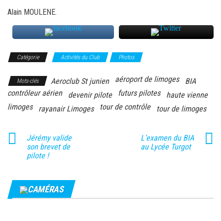
Alain MOULENE.
Catégorie
Activités du Club
Photos
aéroport de limoges
Aeroclub St junien
BIA
Mots-clés
contrôleur aérien
futurs pilotes
devenir pilote
haute vienne
limoges
tour de contrôle
rayanair Limoges
tour de limoges
Jérémy valide
L’examen du BIA
son brevet de
au Lycée Turgot
pilote !
CAMÉRAS