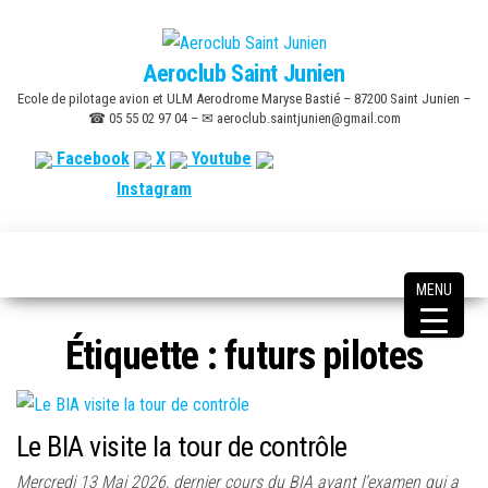
Skip
to
Aeroclub Saint Junien
the
Ecole de pilotage avion et ULM Aerodrome Maryse Bastié – 87200 Saint Junien –
content
☎ 05 55 02 97 04 – ✉ aeroclub.saintjunien@gmail.com
Facebook
X
Youtube
Instagram
MENU
Étiquette :
futurs pilotes
Le BIA visite la tour de contrôle
Mercredi 13 Mai 2026, dernier cours du BIA avant l’examen qui a