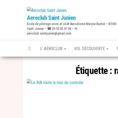
Skip
to
Aeroclub Saint Junien
the
Ecole de pilotage avion et ULM Aerodrome Maryse Bastié – 87200
content
Saint Junien – ☎ 05 55 02 97 04 – ✉
aeroclub.saintjunien@gmail.com
L’ AÉROCLUB
VOL DÉCOUVERTE
Étiquette :
r