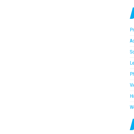
Pr
Ac
So
Le
P
V
Hi
W