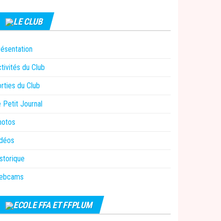
LE CLUB
ésentation
tivités du Club
rties du Club
 Petit Journal
hotos
idéos
storique
ebcams
ECOLE FFA ET FFPLUM