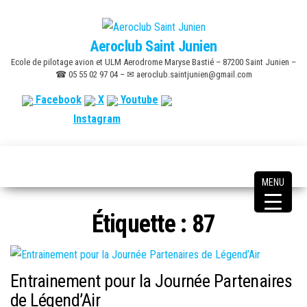
Skip
to
Aeroclub Saint Junien
the
Ecole de pilotage avion et ULM Aerodrome Maryse Bastié – 87200 Saint Junien –
content
☎ 05 55 02 97 04 – ✉ aeroclub.saintjunien@gmail.com
Facebook
X
Youtube
Instagram
MENU
Étiquette :
87
Entrainement pour la Journée Partenaires
de Légend’Air