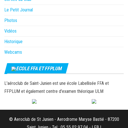
Le Petit Journal
Photos
Vidéos
Historique
Webcams
ECOLE FFA ET FFPLUM
L'aéroclub de Saint-Junien est une école Labellisée FFA et
FFPLUM et également centre d'examen théorique ULM
© Aeroclub de St Junien - Aerodrome Maryse Bastié - 87200
Saint Junien - Tel : 05 55 02 97 04 - LFBJ