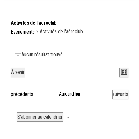
Activités de l'aéroclub
Activités de l'aéroclub
Évènements
Évènements
Aucun résultat trouvé.
N
o
N
N
À venir
t
L
a
a
S
i
i
v
é
v
c
s
É
Aujourd’hui
É
précédents
suivants
i
l
i
e
t
g
v
v
e
a
g
e
è
è
c
S’abonner au calendrier
t
n
n
a
t
i
e
e
t
i
o
m
m