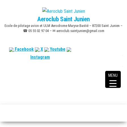
Skip
to
Aeroclub Saint Junien
the
Ecole de pilotage avion et ULM Aerodrome Maryse Bastié – 87200 Saint Junien –
content
☎ 05 55 02 97 04 – ✉ aeroclub.saintjunien@gmail.com
Facebook
X
Youtube
Instagram
MENU