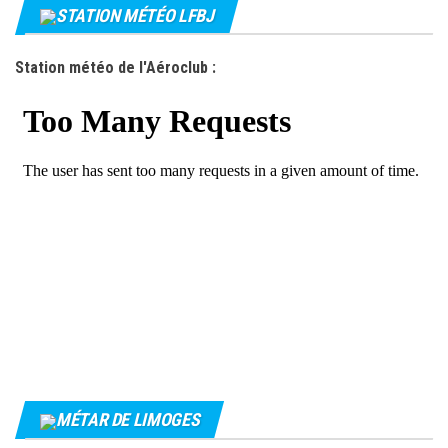
STATION MÉTÉO LFBJ
t
i
Station météo de l'Aéroclub :
o
n
s
MÉTAR DE LIMOGES