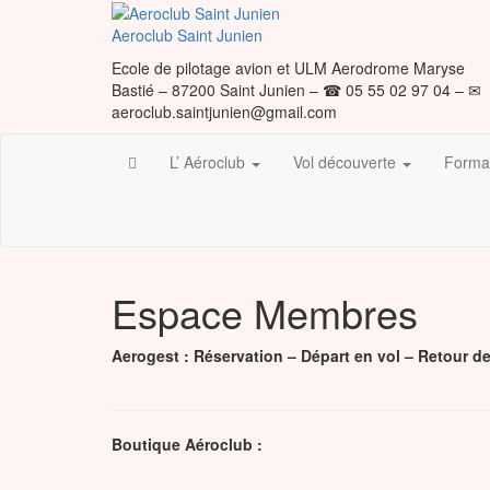
Skip
to
Aeroclub Saint Junien
the
Ecole de pilotage avion et ULM Aerodrome Maryse
content
Bastié – 87200 Saint Junien – ☎ 05 55 02 97 04 – ✉
aeroclub.saintjunien@gmail.com
L’ Aéroclub
Vol découverte
Format
Espace Membres
Aerogest : Réservation – Départ en vol – Retour de
Boutique Aéroclub :