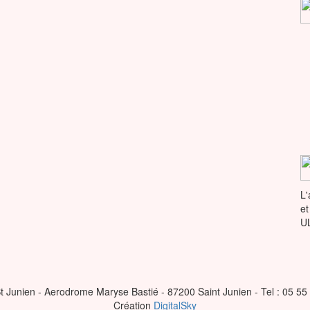
L'
et
U
t Junien - Aerodrome Maryse Bastié - 87200 Saint Junien - Tel : 05 55
Création
DigitalSky