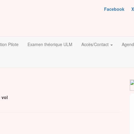
Facebook
X
ion Pilote
Examen théorique ULM
Accès/Contact
Agend
 vol