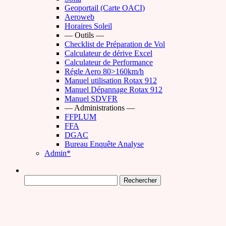
Geoportail (Carte OACI)
Aeroweb
Horaires Soleil
— Outils —
Checklist de Préparation de Vol
Calculateur de dérive Excel
Calculateur de Performance
Régle Aero 80>160km/h
Manuel utilisation Rotax 912
Manuel Dépannage Rotax 912
Manuel SDVFR
— Administrations —
FFPLUM
FFA
DGAC
Bureau Enquête Analyse
Admin*
Rechercher :