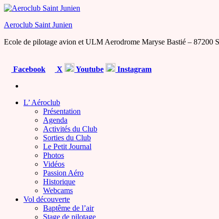
Skip
to
Aeroclub Saint Junien
the
content
Ecole de pilotage avion et ULM Aerodrome Maryse Bastié – 87200 S
Facebook
X
Youtube
Instagram
L’ Aéroclub
Présentation
Agenda
Activités du Club
Sorties du Club
Le Petit Journal
Photos
Vidéos
Passion Aéro
Historique
Webcams
Vol découverte
Baptême de l’air
Stage de pilotage