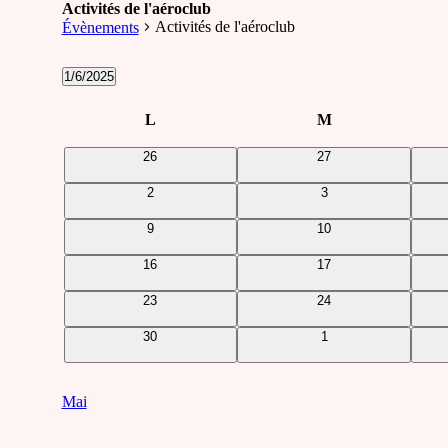
Activités de l'aéroclub
Activités de l'aéroclub
Évènements
Évènements
1/6/2025
Sélectionnez
une
Calendrier
L
lundi
M
mardi
date.
de
0
0
26
27
Évènements
évènements
évènements
0
0
2
3
évènements
évènements
0
0
9
10
évènements
évènements
0
0
16
17
évènements
évènements
0
0
23
24
évènements
évènements
0
0
30
1
évènements
évènements
Mai