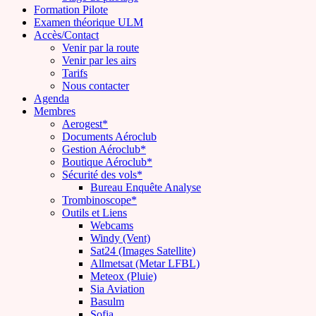
Formation Pilote
Examen théorique ULM
Accès/Contact
Venir par la route
Venir par les airs
Tarifs
Nous contacter
Agenda
Membres
Aerogest*
Documents Aéroclub
Gestion Aéroclub*
Boutique Aéroclub*
Sécurité des vols*
Bureau Enquête Analyse
Trombinoscope*
Outils et Liens
Webcams
Windy (Vent)
Sat24 (Images Satellite)
Allmetsat (Metar LFBL)
Meteox (Pluie)
Sia Aviation
Basulm
Sofia