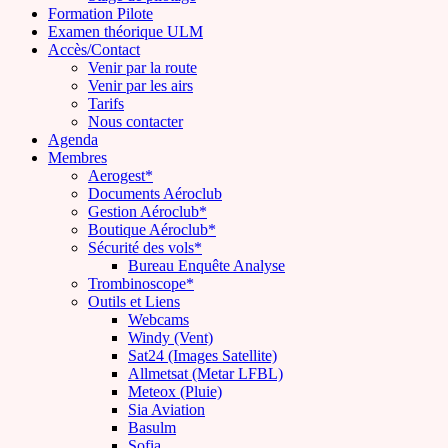
Formation Pilote
Examen théorique ULM
Accès/Contact
Venir par la route
Venir par les airs
Tarifs
Nous contacter
Agenda
Membres
Aerogest*
Documents Aéroclub
Gestion Aéroclub*
Boutique Aéroclub*
Sécurité des vols*
Bureau Enquête Analyse
Trombinoscope*
Outils et Liens
Webcams
Windy (Vent)
Sat24 (Images Satellite)
Allmetsat (Metar LFBL)
Meteox (Pluie)
Sia Aviation
Basulm
Sofia