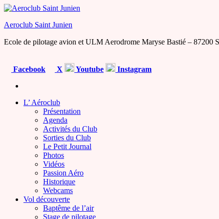
Skip
to
Aeroclub Saint Junien
the
content
Ecole de pilotage avion et ULM Aerodrome Maryse Bastié – 87200 S
Facebook
X
Youtube
Instagram
L’ Aéroclub
Présentation
Agenda
Activités du Club
Sorties du Club
Le Petit Journal
Photos
Vidéos
Passion Aéro
Historique
Webcams
Vol découverte
Baptême de l’air
Stage de pilotage