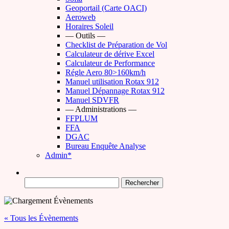
Geoportail (Carte OACI)
Aeroweb
Horaires Soleil
— Outils —
Checklist de Préparation de Vol
Calculateur de dérive Excel
Calculateur de Performance
Régle Aero 80>160km/h
Manuel utilisation Rotax 912
Manuel Dépannage Rotax 912
Manuel SDVFR
— Administrations —
FFPLUM
FFA
DGAC
Bureau Enquête Analyse
Admin*
Rechercher :
« Tous les Évènements