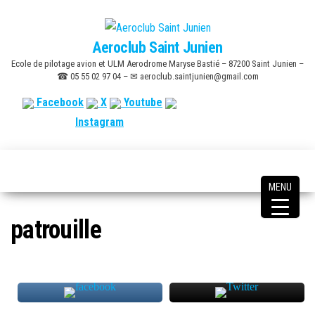
Skip
to
Aeroclub Saint Junien
the
Ecole de pilotage avion et ULM Aerodrome Maryse Bastié – 87200 Saint Junien –
content
☎ 05 55 02 97 04 – ✉ aeroclub.saintjunien@gmail.com
Facebook
X
Youtube
Instagram
MENU
patrouille