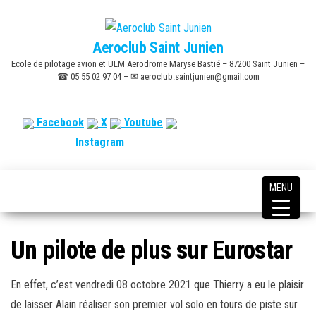
Skip
to
Aeroclub Saint Junien
the
Ecole de pilotage avion et ULM Aerodrome Maryse Bastié – 87200 Saint Junien –
content
☎ 05 55 02 97 04 – ✉ aeroclub.saintjunien@gmail.com
Facebook
X
Youtube
Instagram
MENU
Un pilote de plus sur Eurostar
En effet, c’est vendredi 08 octobre 2021 que Thierry a eu le plaisir
de laisser Alain réaliser son premier vol solo en tours de piste sur