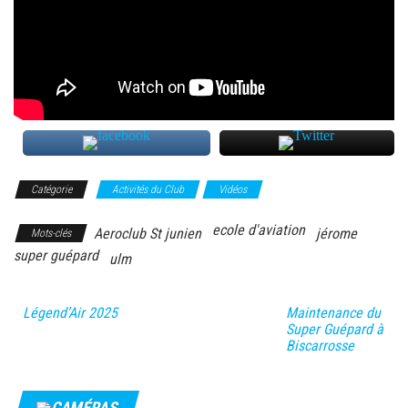
Catégorie
Activités du Club
Vidéos
ecole d'aviation
Aeroclub St junien
jérome
Mots-clés
super guépard
ulm
Légend’Air 2025
Maintenance du
Super Guépard à
Biscarrosse
CAMÉRAS