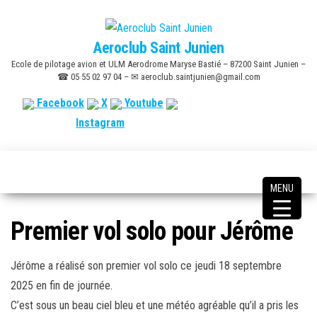
Skip
to
Aeroclub Saint Junien
the
Ecole de pilotage avion et ULM Aerodrome Maryse Bastié – 87200 Saint Junien –
content
☎ 05 55 02 97 04 – ✉ aeroclub.saintjunien@gmail.com
Facebook
X
Youtube
Instagram
MENU
Premier vol solo pour Jérôme
Jérôme a réalisé son premier vol solo ce jeudi 18 septembre
2025 en fin de journée.
C’est sous un beau ciel bleu et une météo agréable qu’il a pris les