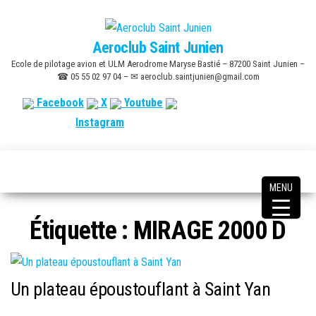
Skip
to
Aeroclub Saint Junien
the
Ecole de pilotage avion et ULM Aerodrome Maryse Bastié – 87200 Saint Junien –
content
☎ 05 55 02 97 04 – ✉ aeroclub.saintjunien@gmail.com
Facebook
X
Youtube
Instagram
MENU
Étiquette :
MIRAGE 2000 D
Un plateau époustouflant à Saint Yan