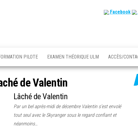
Facebook
FORMATION PILOTE
EXAMEN THÉORIQUE ULM
ACCÈS/CONT
aché de Valentin
Lâché de Valentin
Par un bel après-midi de décembre Valentin s’est envolé
tout seul avec le Skyranger sous le regard confiant et
néanmoins…