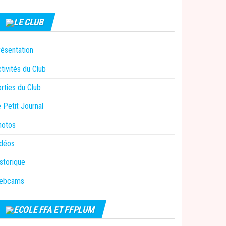
LE CLUB
ésentation
tivités du Club
rties du Club
 Petit Journal
hotos
idéos
storique
ebcams
ECOLE FFA ET FFPLUM