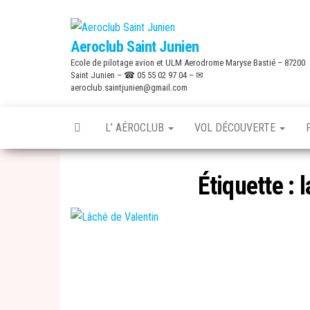
Skip
to
Aeroclub Saint Junien
the
Ecole de pilotage avion et ULM Aerodrome Maryse Bastié – 87200
content
Saint Junien – ☎ 05 55 02 97 04 – ✉
aeroclub.saintjunien@gmail.com
L’ AÉROCLUB
VOL DÉCOUVERTE
Étiquette :
l