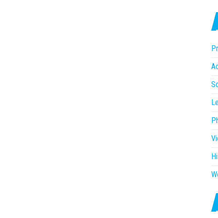
Pr
Ac
So
Le
P
V
Hi
W