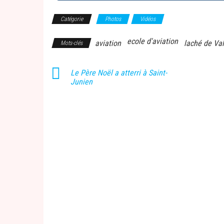
Catégorie
Photos
Vidéos
ecole d'aviation
aviation
laché de Val
Mots-clés
Le Père Noël a atterri à Saint-
Junien