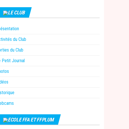
LE CLUB
ésentation
tivités du Club
rties du Club
 Petit Journal
hotos
idéos
storique
ebcams
ECOLE FFA ET FFPLUM