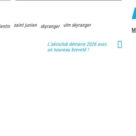
saint junien
ulm skyranger
entin
skyranger
M
L’aéroclub démarre 2026 avec
un nouveau breveté !