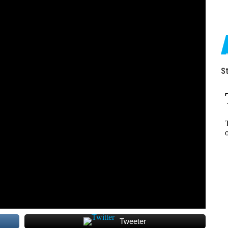
St
Tweeter