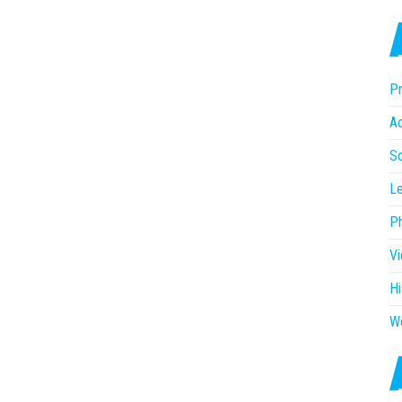
Pr
Ac
So
Le
P
V
Hi
W