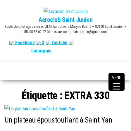
Skip
to
Aeroclub Saint Junien
the
Ecole de pilotage avion et ULM Aerodrome Maryse Bastié – 87200 Saint Junien –
content
☎ 05 55 02 97 04 – ✉ aeroclub.saintjunien@gmail.com
Facebook
X
Youtube
Instagram
MENU
Étiquette :
EXTRA 330
Un plateau époustouflant à Saint Yan