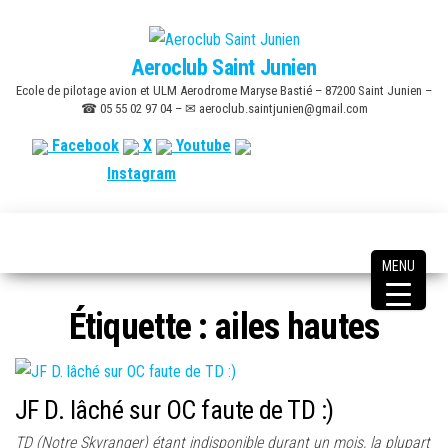
Skip
to
Aeroclub Saint Junien
the
Ecole de pilotage avion et ULM Aerodrome Maryse Bastié – 87200 Saint Junien –
content
☎ 05 55 02 97 04 – ✉ aeroclub.saintjunien@gmail.com
Facebook
X
Youtube
Instagram
MENU
Étiquette :
ailes hautes
JF D. lâché sur OC faute de TD :)
TD (Notre Skyranger) étant indisponible durant un mois, la plupart