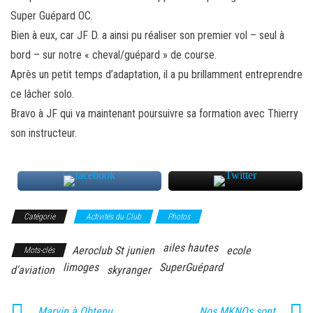
Super Guépard OC.
Bien à eux, car JF D. a ainsi pu réaliser son premier vol – seul à
bord – sur notre « cheval/guépard » de course.
Après un petit temps d’adaptation, il a pu brillamment entreprendre
ce lâcher solo.
Bravo à JF qui va maintenant poursuivre sa formation avec Thierry
son instructeur.
Catégorie
Activités du Club
Photos
ailes hautes
Aeroclub St junien
ecole
Mots-clés
limoges
SuperGuépard
d'aviation
skyranger
Marvin à Obtenu
Nos MKNOs sont