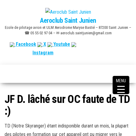
Skip
to
Aeroclub Saint Junien
the
Ecole de pilotage avion et ULM Aerodrome Maryse Bastié – 87200 Saint Junien –
content
☎ 05 55 02 97 04 – ✉ aeroclub.saintjunien@gmail.com
Facebook
X
Youtube
Instagram
MENU
JF D. lâché sur OC faute de TD
:)
TD (Notre Skyranger) étant indisponible durant un mois, la plupart
des pilotes en formation sur cet appareil ont pu migrer vers le