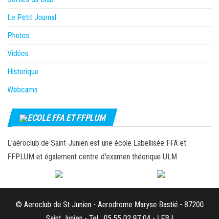
Le Petit Journal
Photos
Vidéos
Historique
Webcams
ECOLE FFA ET FFPLUM
L'aéroclub de Saint-Junien est une école Labellisée FFA et
FFPLUM et également centre d'examen théorique ULM
© Aeroclub de St Junien - Aerodrome Maryse Bastié - 87200
Saint Junien - Tel : 05 55 02 97 04 - LFBJ