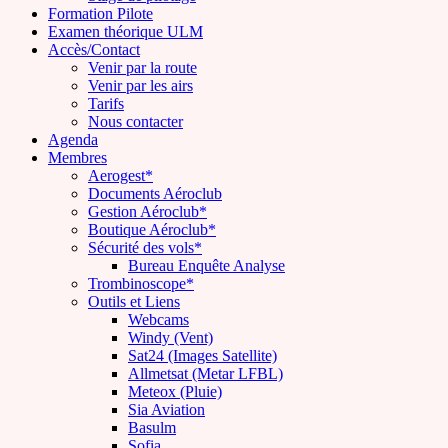
Formation Pilote
Examen théorique ULM
Accès/Contact
Venir par la route
Venir par les airs
Tarifs
Nous contacter
Agenda
Membres
Aerogest*
Documents Aéroclub
Gestion Aéroclub*
Boutique Aéroclub*
Sécurité des vols*
Bureau Enquête Analyse
Trombinoscope*
Outils et Liens
Webcams
Windy (Vent)
Sat24 (Images Satellite)
Allmetsat (Metar LFBL)
Meteox (Pluie)
Sia Aviation
Basulm
Sofia