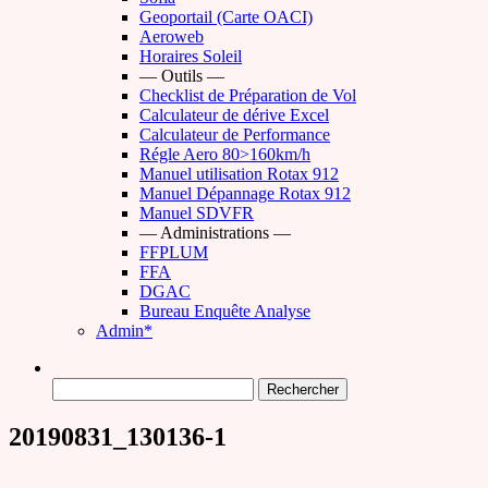
Geoportail (Carte OACI)
Aeroweb
Horaires Soleil
— Outils —
Checklist de Préparation de Vol
Calculateur de dérive Excel
Calculateur de Performance
Régle Aero 80>160km/h
Manuel utilisation Rotax 912
Manuel Dépannage Rotax 912
Manuel SDVFR
— Administrations —
FFPLUM
FFA
DGAC
Bureau Enquête Analyse
Admin*
Rechercher :
20190831_130136-1