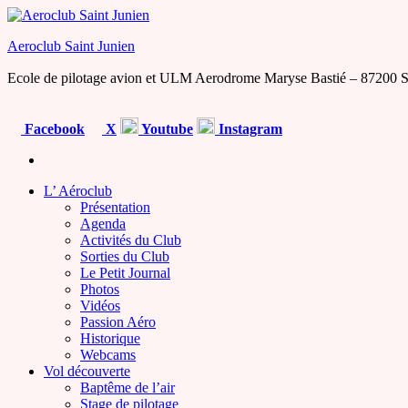
Skip
to
Aeroclub Saint Junien
the
content
Ecole de pilotage avion et ULM Aerodrome Maryse Bastié – 87200 S
Facebook
X
Youtube
Instagram
L’ Aéroclub
Présentation
Agenda
Activités du Club
Sorties du Club
Le Petit Journal
Photos
Vidéos
Passion Aéro
Historique
Webcams
Vol découverte
Baptême de l’air
Stage de pilotage