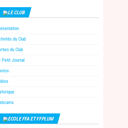
LE CLUB
ésentation
tivités du Club
rties du Club
 Petit Journal
hotos
idéos
storique
ebcams
ECOLE FFA ET FFPLUM