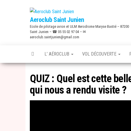
Skip
to
Aeroclub Saint Junien
the
Ecole de pilotage avion et ULM Aerodrome Maryse Bastié – 87200
content
Saint Junien – ☎ 05 55 02 97 04 – ✉
aeroclub.saintjunien@gmail.com
L’ AÉROCLUB
VOL DÉCOUVERTE
QUIZ : Quel est cette bel
qui nous a rendu visite ?