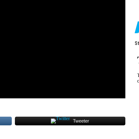
St
Tweeter