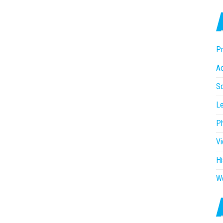
Pr
Ac
So
Le
P
V
Hi
W