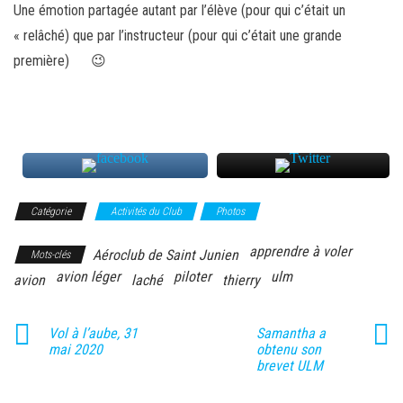
Une émotion partagée autant par l’élève (pour qui c’était un
« relâché) que par l’instructeur (pour qui c’était une grande
première) 😉
Catégorie
Activités du Club
Photos
apprendre à voler
Aéroclub de Saint Junien
Mots-clés
avion léger
piloter
ulm
avion
laché
thierry
Vol à l’aube, 31
Samantha a
mai 2020
obtenu son
brevet ULM