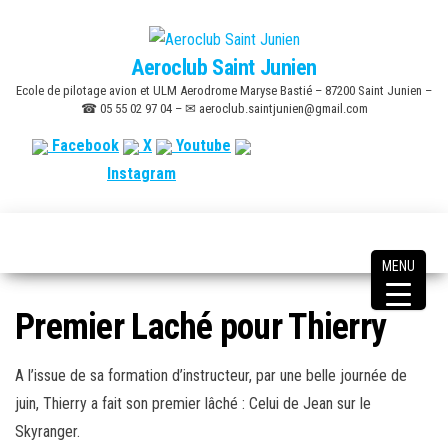
Skip
to
Aeroclub Saint Junien
the
Ecole de pilotage avion et ULM Aerodrome Maryse Bastié – 87200 Saint Junien –
content
☎ 05 55 02 97 04 – ✉ aeroclub.saintjunien@gmail.com
Facebook
X
Youtube
Instagram
MENU
Premier Laché pour Thierry
A l’issue de sa formation d’instructeur, par une belle journée de
juin, Thierry a fait son premier lâché : Celui de Jean sur le
Skyranger.