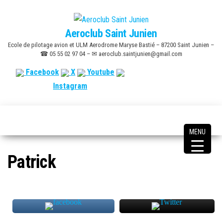
Skip
to
Aeroclub Saint Junien
the
Ecole de pilotage avion et ULM Aerodrome Maryse Bastié – 87200 Saint Junien –
content
☎ 05 55 02 97 04 – ✉ aeroclub.saintjunien@gmail.com
Facebook
X
Youtube
Instagram
MENU
Patrick