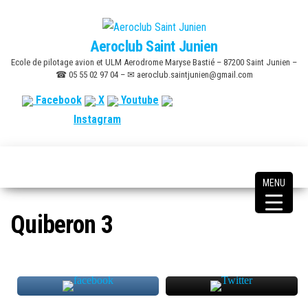
Skip
to
Aeroclub Saint Junien
the
Ecole de pilotage avion et ULM Aerodrome Maryse Bastié – 87200 Saint Junien –
content
☎ 05 55 02 97 04 – ✉ aeroclub.saintjunien@gmail.com
Facebook
X
Youtube
Instagram
MENU
Quiberon 3