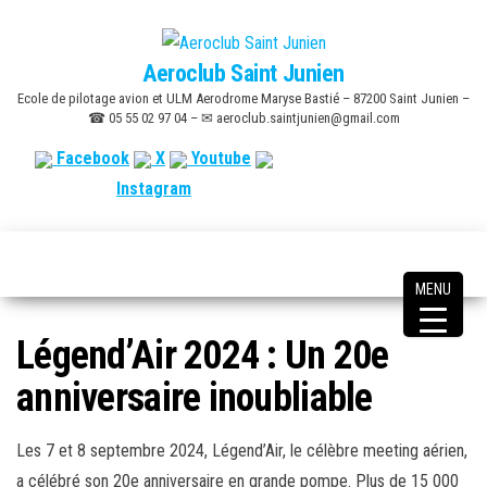
Skip
to
Aeroclub Saint Junien
the
Ecole de pilotage avion et ULM Aerodrome Maryse Bastié – 87200 Saint Junien –
content
☎ 05 55 02 97 04 – ✉ aeroclub.saintjunien@gmail.com
Facebook
X
Youtube
Instagram
MENU
Légend’Air 2024 : Un 20e
anniversaire inoubliable
Les 7 et 8 septembre 2024, Légend’Air, le célèbre meeting aérien,
a célébré son 20e anniversaire en grande pompe. Plus de 15 000