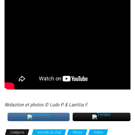
Rédaction et photos © Ludo P. & Laetitia F.
Catégorie
Activités du Club
Photos
Vidéos