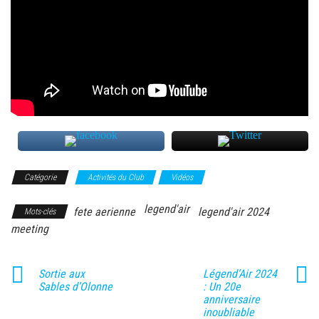
Catégorie
Activités du Club
Vidéos
legend'air
fete aerienne
legend'air 2024
Mots-clés
meeting
Sortie aux
Légend’Air 2024
Sables d’Olonne
: Un 20e
anniversaire
inoubliable