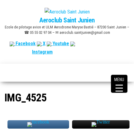
Skip
to
Aeroclub Saint Junien
the
Ecole de pilotage avion et ULM Aerodrome Maryse Bastié – 87200 Saint Junien –
content
☎ 05 55 02 97 04 – ✉ aeroclub.saintjunien@gmail.com
Facebook
X
Youtube
Instagram
MENU
IMG_4525