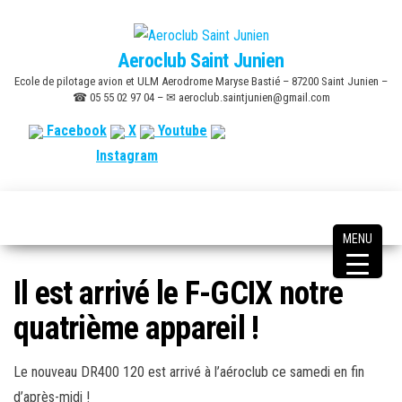
Skip
to
Aeroclub Saint Junien
the
Ecole de pilotage avion et ULM Aerodrome Maryse Bastié – 87200 Saint Junien –
content
☎ 05 55 02 97 04 – ✉ aeroclub.saintjunien@gmail.com
Facebook
X
Youtube
Instagram
MENU
Il est arrivé le F-GCIX notre
quatrième appareil !
Le nouveau DR400 120 est arrivé à l’aéroclub ce samedi en fin
d’après-midi !