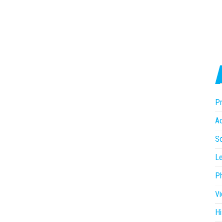
Pr
Ac
So
Le
P
V
Hi