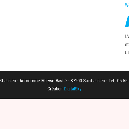
W
L'
et
U
t Junien - Aerodrome Maryse Bastié - 87200 Saint Junien - Tel : 05 55
Création
DigitalSky