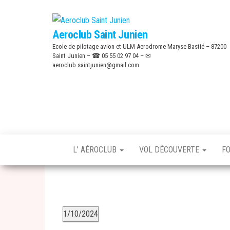
Skip
to
Aeroclub Saint Junien
the
Ecole de pilotage avion et ULM Aerodrome Maryse Bastié – 87200
content
Saint Junien – ☎ 05 55 02 97 04 – ✉
aeroclub.saintjunien@gmail.com
L’ AÉROCLUB
VOL DÉCOUVERTE
F
Évènements
1/10/2024
S