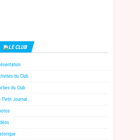
LE CLUB
ésentation
tivités du Club
rties du Club
 Petit Journal
hotos
idéos
storique