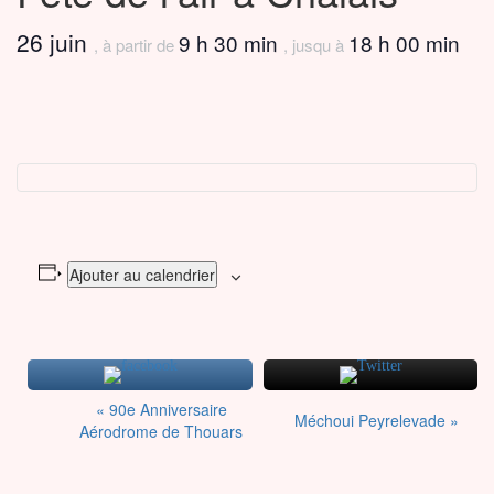
26 juin
9 h 30 min
18 h 00 min
, à partir de
, jusqu à
Ajouter au calendrier
Navigation
«
90e Anniversaire
Méchoui Peyrelevade
»
Évènement
Aérodrome de Thouars