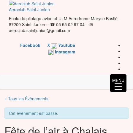
Skip
to
Aeroclub Saint Junien
the
Ecole de pilotage avion et ULM Aerodrome Maryse Bastié –
content
87200 Saint Junien – ☎ 05 55 02 97 04 – ✉
aeroclub.saintjunien@gmail.com
Facebook
X
Youtube
Instagram
MENU
« Tous les Évènements
Cet évènement est passé.
Fête de l’air à Chalais