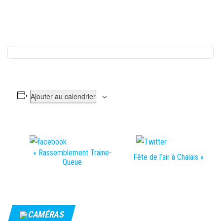
Ajouter au calendrier
Partager
Tweeter
N
«
Rassemblement Traine-
Fête de l’air à Chalais
»
Queue
a
v
i
g
CAMÉRAS
a