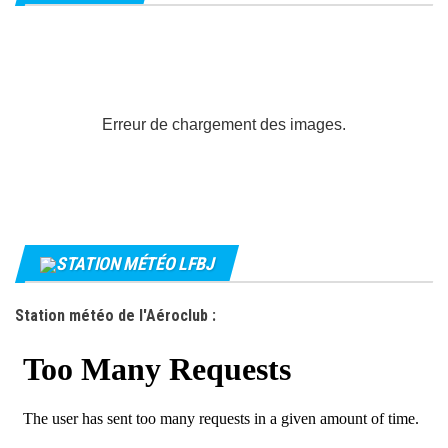
t
i
o
n
É
Erreur de chargement des images.
v
è
n
e
m
STATION MÉTÉO LFBJ
e
n
Station météo de l'Aéroclub :
t