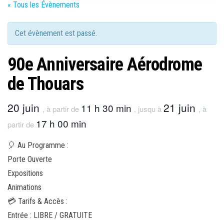
« Tous les Évènements
Cet évènement est passé.
90e Anniversaire Aérodrome
de Thouars
20 juin
21 juin
11 h 30 min
, à partir de
, jusqu à
, à
17 h 00 min
partir de
🎈 Au Programme :
Porte Ouverte
Expositions
Animations
💳 Tarifs & Accès :
Entrée : LIBRE / GRATUITE