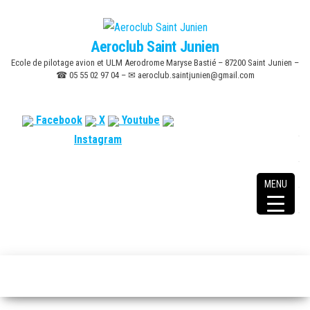
Skip
to
Aeroclub Saint Junien
the
Ecole de pilotage avion et ULM Aerodrome Maryse Bastié – 87200 Saint Junien –
content
☎ 05 55 02 97 04 – ✉ aeroclub.saintjunien@gmail.com
Facebook
X
Youtube
Instagram
MENU