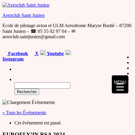
Skip
to
Aeroclub Saint Junien
the
content
Ecole de pilotage avion et ULM Aerodrome Maryse Bastié – 87200
Saint Junien – ☎ 05 55 02 97 04 – ✉
aeroclub.saintjunien@gmail.com
Facebook
X
Youtube
Instagram
MENU
Rechercher :
« Tous les Évènements
Cet évènement est passé.
EUROFLY’IN RSA 2024