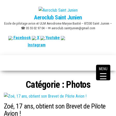
Skip
to
Aeroclub Saint Junien
the
Ecole de pilotage avion et ULM Aerodrome Maryse Bastié – 87200 Saint Junien –
content
☎ 05 55 02 97 04 – ✉ aeroclub.saintjunien@gmail.com
Facebook
X
Youtube
Instagram
MENU
Catégorie :
Photos
Zoé, 17 ans, obtient son Brevet de Pilote
Avion !