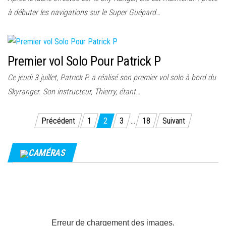
à débuter les navigations sur le Super Guépard…
Premier vol Solo Pour Patrick P
Ce jeudi 3 juillet, Patrick P. a réalisé son premier vol solo à bord du
Skyranger. Son instructeur, Thierry, étant…
Pagination
Précédent
1
2
3
…
18
Suivant
des
publications
CAMÉRAS
Erreur de chargement des images.