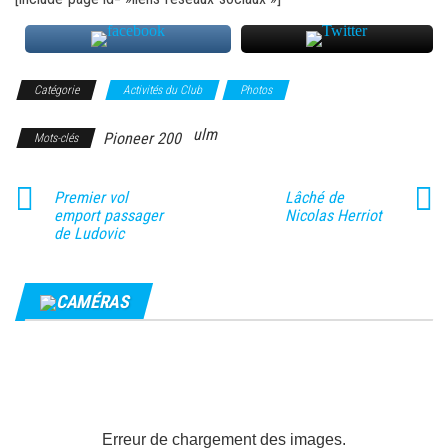
Catégorie
Activités du Club
Photos
ulm
Pioneer 200
Mots-clés
Premier vol
Lâché de
emport passager
Nicolas Herriot
de Ludovic
CAMÉRAS
Erreur de chargement des images.