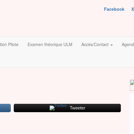
Facebook
X
ion Pilote
Examen théorique ULM
Accès/Contact
Agend
Tweeter