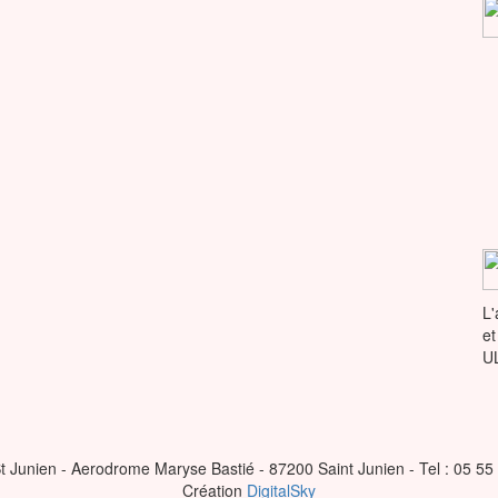
L'
et
U
t Junien - Aerodrome Maryse Bastié - 87200 Saint Junien - Tel : 05 55
Création
DigitalSky