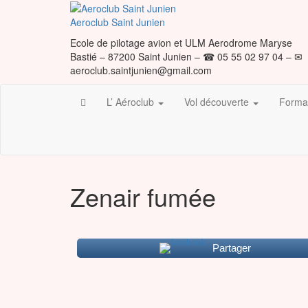
Skip
to
Aeroclub Saint Junien
the
Ecole de pilotage avion et ULM Aerodrome Maryse
content
Bastié – 87200 Saint Junien – ☎ 05 55 02 97 04 – ✉
aeroclub.saintjunien@gmail.com
L’ Aéroclub
Vol découverte
Format
Zenair fumée
Partager