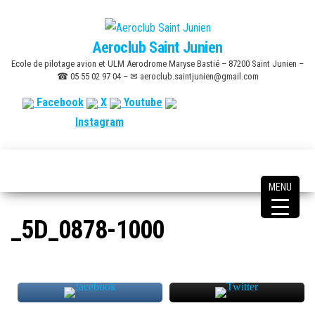
Skip
to
Aeroclub Saint Junien
the
Ecole de pilotage avion et ULM Aerodrome Maryse Bastié – 87200 Saint Junien –
content
☎ 05 55 02 97 04 – ✉ aeroclub.saintjunien@gmail.com
Facebook
X
Youtube
Instagram
MENU
_5D_0878-1000