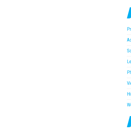
Pr
Ac
So
Le
P
V
Hi
W