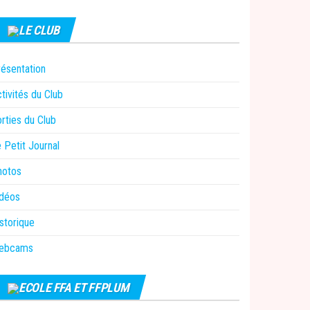
LE CLUB
ésentation
tivités du Club
rties du Club
 Petit Journal
hotos
idéos
storique
ebcams
ECOLE FFA ET FFPLUM