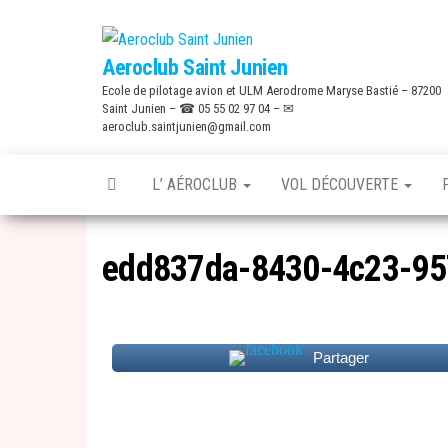
Skip
to
Aeroclub Saint Junien
the
Ecole de pilotage avion et ULM Aerodrome Maryse Bastié – 87200
content
Saint Junien – ☎ 05 55 02 97 04 – ✉
aeroclub.saintjunien@gmail.com
L’ AÉROCLUB
VOL DÉCOUVERTE
edd837da-8430-4c23-95
Partager