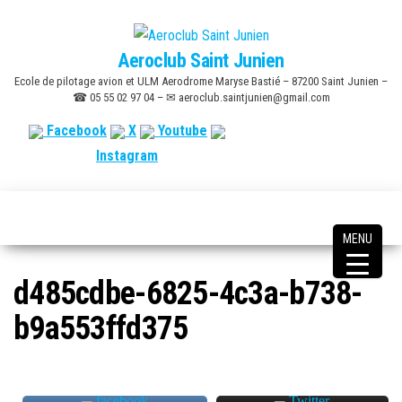
Skip
to
Aeroclub Saint Junien
the
Ecole de pilotage avion et ULM Aerodrome Maryse Bastié – 87200 Saint Junien –
content
☎ 05 55 02 97 04 – ✉ aeroclub.saintjunien@gmail.com
Facebook
X
Youtube
Instagram
MENU
d485cdbe-6825-4c3a-b738-
b9a553ffd375