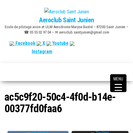
Skip
to
Aeroclub Saint Junien
the
Ecole de pilotage avion et ULM Aerodrome Maryse Bastié – 87200 Saint Junien –
content
☎ 05 55 02 97 04 – ✉ aeroclub.saintjunien@gmail.com
Facebook
X
Youtube
Instagram
MENU
ac5c9f20-50c4-4f0d-b14e-
00377fd0faa6